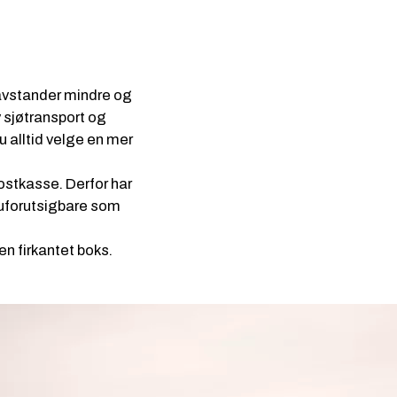
t avstander mindre og
v sjøtransport og
u alltid velge en mer
ostkasse. Derfor har
g uforutsigbare som
en firkantet boks.