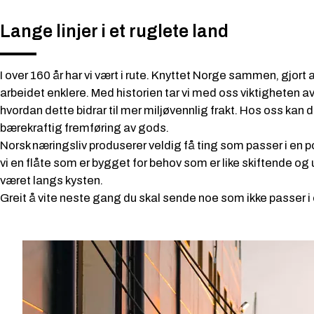
Lange linjer i et ruglete land
I over 160 år har vi vært i rute. Knyttet Norge sammen, gjor
arbeidet enklere. Med historien tar vi med oss viktigheten a
hvordan dette bidrar til mer miljøvennlig frakt. Hos oss kan d
bærekraftig fremføring av gods.
Norsk næringsliv produserer veldig få ting som passer i en p
vi en flåte som er bygget for behov som er like skiftende o
været langs kysten.
Greit å vite neste gang du skal sende noe som ikke passer i 