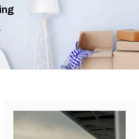
ing
r