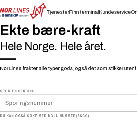
Tjenester
Finn terminal
Kundeservice
Om
NOR
Ekte bære-kraft
LINES
NORWAY
AS
Hele Norge. Hele året.
Nor Lines frakter alle typer gods, også det som stikker uten
SPOR EN SENDING
DU KAN OGSÅ SØKE MED KOLLINUMMER(SSCC).