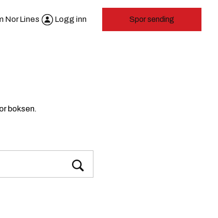
 Nor Lines
Logg inn
Spor sending
for boksen.