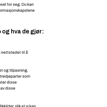
sel for seg. Du kan
nformasjonskapslene
 og hva de gjør:
nettstedet til å
et og tilpasning,
 tredjeparter som
ater disse
 av disse
kilder, slik at vi kan