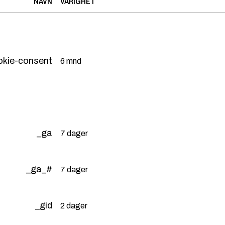
NAVN
VARIGHET
okie-consent
6 mnd
_ga
7 dager
_ga_#
7 dager
_gid
2 dager