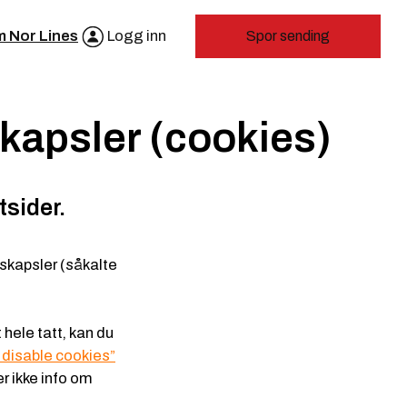
 Nor Lines
Logg inn
Spor sending
kapsler (cookies)
tsider.
nskapsler (såkalte
 hele tatt, kan du
 disable cookies”
r ikke info om