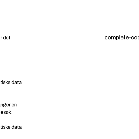
complete-co
r det
stiske data
anger en
besøk.
stiske data