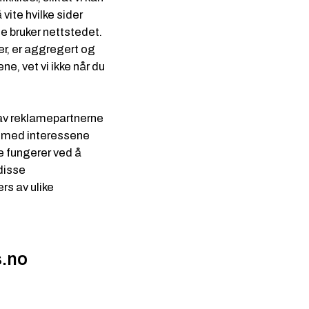
vite hvilke sider
 bruker nettstedet.
r, er aggregert og
ne, vet vi ikke når du
av reklamepartnerne
il med interessene
e fungerer ved å
 disse
rs av ulike
s.no