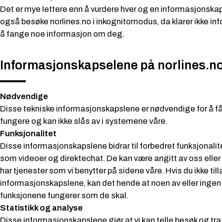
Det er mye lettere enn å vurdere hver og en informasjonskap
også besøke norlines.no i inkognitomodus, da klarer ikke i
å fange noe informasjon om deg.
Informasjonskapselene på norlines.no
Nødvendige
Disse tekniske informasjonskapslene er nødvendige for å få 
fungere og kan ikke slås av i systemene våre.
Funksjonalitet
Disse informasjonskapslene bidrar til forbedret funksjonalit
som videoer og direktechat. De kan være angitt av oss eller
har tjenester som vi benytter på sidene våre. Hvis du ikke till
informasjonskapslene, kan det hende at noen av eller ingen
funksjonene fungerer som de skal.
Statistikk og analyse
Disse informasjonskapslene gjør at vi kan telle besøk og trafik