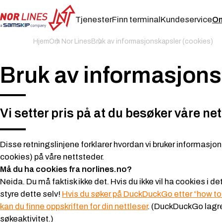
Tjenester
Finn terminal
Kundeservice
Om
NOR
Hjem
Om Nor Lines
Bruk av informasjonskapsler (cookies)
LINES
NORWAY
AS
Bruk av informasjons
Vi setter pris på at du besøker våre net
Disse retningslinjene forklarer hvordan vi bruker informasjo
cookies) på våre nettsteder.
Må du ha cookies fra norlines.no?
Neida. Du må faktisk ikke det. Hvis du ikke vil ha cookies i det
styre dette selv!
Hvis du søker på DuckDuckGo etter “how to
kan du finne oppskriften for din nettleser
. (DuckDuckGo lagre
søkeaktivitet.)