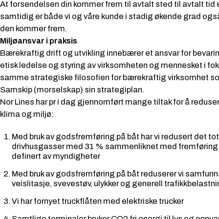
At forsendelsen din kommer frem til avtalt sted til avtalt tid
samtidig er både vi og våre kunde i stadig økende grad ogs
den kommer frem.
Miljøansvar i praksis
Bærekraftig drift og utvikling innebærer et ansvar for bevari
etisk ledelse og styring av virksomheten og mennesket i fok
samme strategiske filosofien for bærekraftig virksomhet so
Samskip (morselskap) sin strategiplan.
Nor Lines har pr i dag gjennomført mange tiltak for å reduse
klima og miljø:
Med bruk av godsfremføring på båt har vi redusert det tot
drivhusgasser med 31 % sammenliknet med fremføring p
definert av myndigheter
Med bruk av godsfremføring på båt reduserer vi samfunn
veislitasje, svevestøv, ulykker og generell trafikkbelastn
Vi har fornyet truckflåten med elektriske trucker
Samtlige terminaler bruker CO2 fri energi til lys og oppv