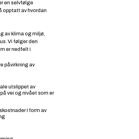
 er en selvfølge
å opptatt av
hvordan
ng av klima og miljø,
us. Vi følger den
m er nedfelt i
re påvirkning av
ale utslippet av
å vei og nivået som er
skostnader I form av
ing
arming