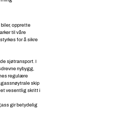
biler, opprette
rker til våre
styrkes for å sikre
e sjøtransport. I
assdrevne nybygg,
Lines regulære
magassnøytrale skip
t vesentlig skritt i
ass gir betydelig