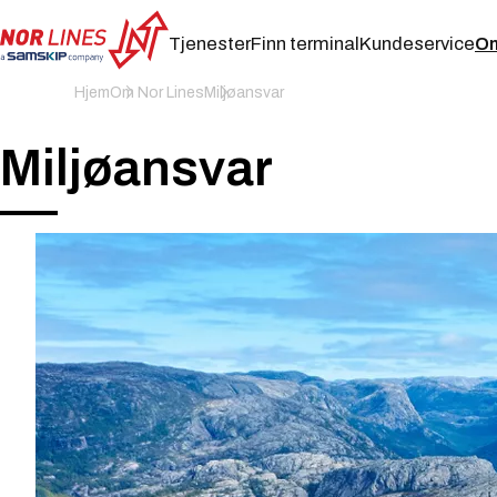
Tjenester
Finn terminal
Kundeservice
Om
NOR
Hjem
Om Nor Lines
Miljøansvar
LINES
NORWAY
AS
Miljøansvar