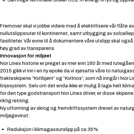
Fremover skal vi jobbe videre med å elektrifisere vår flåte av 
nullutslippsruter til kontinentet, samt utbygging av solcellepa
fasiliteter. Vår evne til å dokumentere våre utslipp skal også 
høy grad av transparens.
Innovasjon for miljøet
Nor Lines historie er preget av mer enn 160 år med rutegåend
2015 gikk vi inn i en ny epoke da vi sjøsatte våre to naturg
frakteskipene ”Kvitbjørn” og ”Kvitnos”, som nå inngår i Nor 
linjesystem. Selv om det enda ikke er mulig å lage helt kli
for den type godstransport Nor Lines driver, er disse skipene e
riktig retning.
Ny utforming av skrog og fremdriftssystem drevet av naturg
miljøgevinst:
Reduksjon i klimagassutslipp på ca 35%