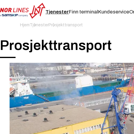
Tjenester
Finn terminal
Kundeservice
O
NOR
Hjem
Tjenester
Prosjekttransport
LINES
NORWAY
AS
Prosjekttransport