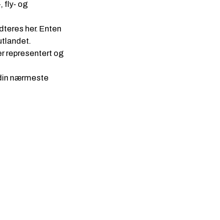
 fly- og
dteres her. Enten
 utlandet.
r representert og
 din nærmeste