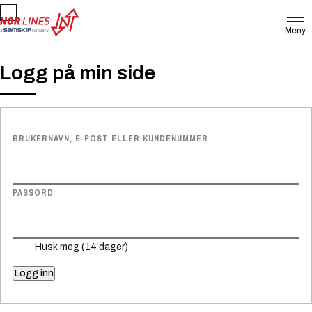
Meny
NOR
LINES
NORWAY
Logg på min side
AS
BRUKERNAVN, E-POST ELLER KUNDENUMMER
PASSORD
Husk meg (14 dager)
Logg inn