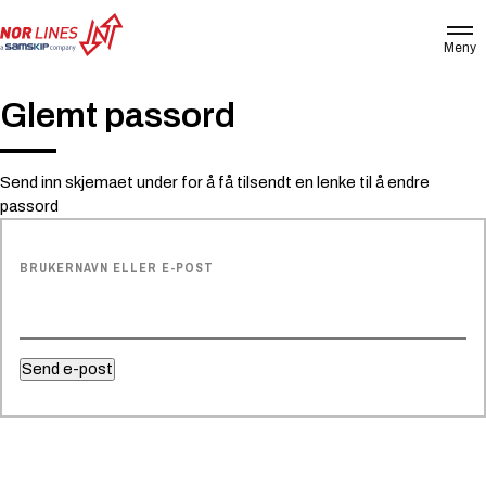
Meny
NOR
LINES
NORWAY
Glemt passord
AS
Send inn skjemaet under for å få tilsendt en lenke til å endre
passord
BRUKERNAVN ELLER E-POST
Send e-post