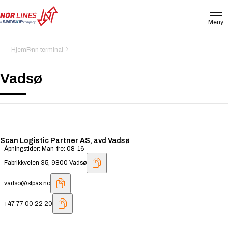
Meny
NOR
LINES
NORWAY
Hjem
Finn terminal
AS
Vadsø
Scan Logistic Partner AS, avd Vadsø
Åpningstider: Man-fre: 08-16
Fabrikkveien 35, 9800 Vadsø
vadso@slpas.no
+47 77 00 22 20