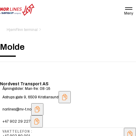
Meny
NOR
LINES
NORWAY
Hjem
Finn terminal
AS
Molde
Nordvest Transport AS
Åpningstider: Man-fre: 08-16
Astrups gate 9, 6509 Kristiansund
norlines@nv-t.no
+47 902 29 227
VAKTTELEFON :