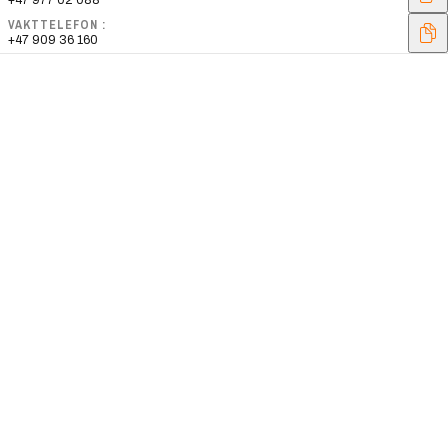
+47 977 02 088
VAKTTELEFON :
+47 909 36 160