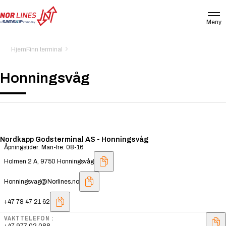
Meny
NOR
LINES
NORWAY
Hjem
Finn terminal
AS
Honningsvåg
Nordkapp Godsterminal AS - Honningsvåg
Åpningstider: Man-fre: 08-16
Holmen 2 A, 9750 Honningsvåg
Honningsvag@Norlines.no
+47 78 47 21 62
VAKTTELEFON :