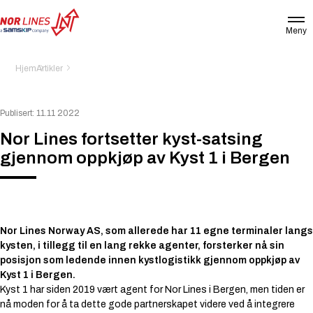
Meny
NOR
LINES
NORWAY
Hjem
Artikler
AS
Publisert: 11.11 2022
Nor Lines fortsetter kyst-satsing
gjennom oppkjøp av Kyst 1 i Bergen
Nor Lines Norway AS, som allerede har 11 egne terminaler langs
kysten, i tillegg til en lang rekke agenter, forsterker nå sin
posisjon som ledende innen kystlogistikk gjennom oppkjøp av
Kyst 1 i Bergen.
Kyst 1 har siden 2019 vært agent for Nor Lines i Bergen, men tiden er
nå moden for å ta dette gode partnerskapet videre ved å integrere