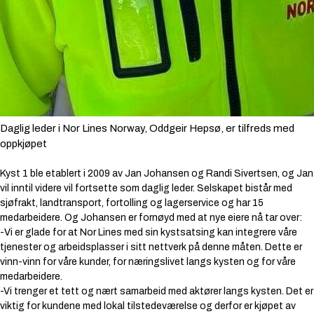
Daglig leder i Nor Lines Norway, Oddgeir Hepsø, er tilfreds med
oppkjøpet
Kyst 1 ble etablert i 2009 av Jan Johansen og Randi Sivertsen, og Jan
vil inntil videre vil fortsette som daglig leder. Selskapet bistår med
sjøfrakt, landtransport, fortolling og lagerservice og har 15
medarbeidere. Og Johansen er fornøyd med at nye eiere nå tar over:
-
Vi er glade for at Nor Lines med sin kystsatsing kan integrere våre
tjenester og arbeidsplasser i sitt nettverk på denne måten. Dette er
vinn-vinn for våre kunder, for næringslivet langs kysten og for våre
medarbeidere.
-Vi trenger et tett og nært samarbeid med aktører langs kysten. Det er
viktig for kundene med lokal tilstedeværelse og derfor er kjøpet av