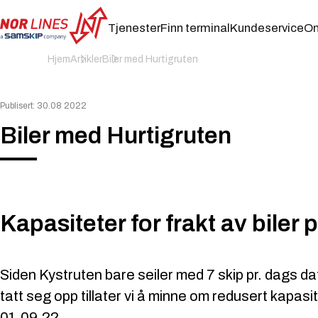
Tjenester
Finn terminal
Kundeservice
Om
NOR
Hjem
Artikler
Biler med Hurtigruten
LINES
NORWAY
AS
Publisert: 30.08 2022
Biler med Hurtigruten
Kapasiteter for frakt av biler
Siden Kystruten bare seiler med 7 skip pr. dags da
tatt seg opp tillater vi å minne om redusert kapasite
01.09.22.