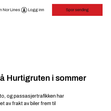
 Nor Lines
Logg inn
Spor sending
 på Hurtigruten i sommer
to, og passasjertrafikken har
t av frakt av biler frem til